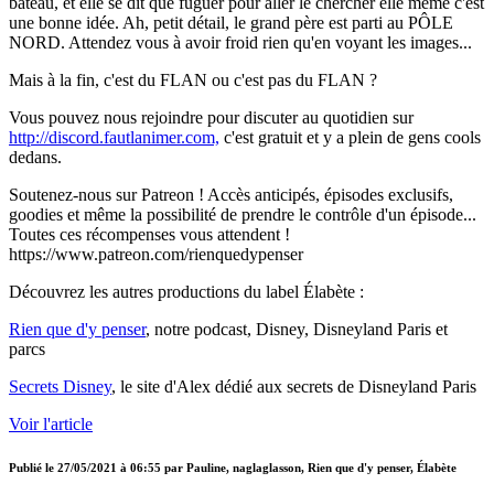
bateau, et elle se dit que fuguer pour aller le chercher elle même c'est
une bonne idée. Ah, petit détail, le grand père est parti au PÔLE
NORD. Attendez vous à avoir froid rien qu'en voyant les images...
Mais à la fin, c'est du FLAN ou c'est pas du FLAN ?
Vous pouvez nous rejoindre pour discuter au quotidien sur
http://discord.fautlanimer.com,
c'est gratuit et y a plein de gens cools
dedans.
Soutenez-nous sur Patreon ! Accès anticipés, épisodes exclusifs,
goodies et même la possibilité de prendre le contrôle d'un épisode...
Toutes ces récompenses vous attendent !
https://www.patreon.com/rienquedypenser
Découvrez les autres productions du label Élabète :
Rien que d'y penser
, notre podcast, Disney, Disneyland Paris et
parcs
Secrets Disney
, le site d'Alex dédié aux secrets de Disneyland Paris
Voir l'article
Publié le
27/05/2021 à 06:55
par
Pauline, naglaglasson, Rien que d'y penser, Élabète