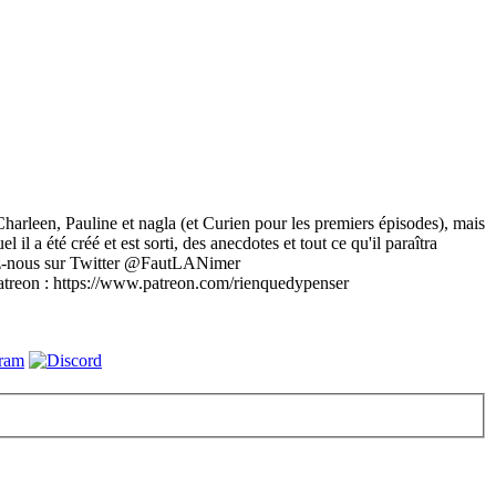
Charleen, Pauline et nagla (et Curien pour les premiers épisodes), mais
il a été créé et est sorti, des anecdotes et tout ce qu'il paraîtra
uvez-nous sur Twitter @FautLANimer
atreon : https://www.patreon.com/rienquedypenser