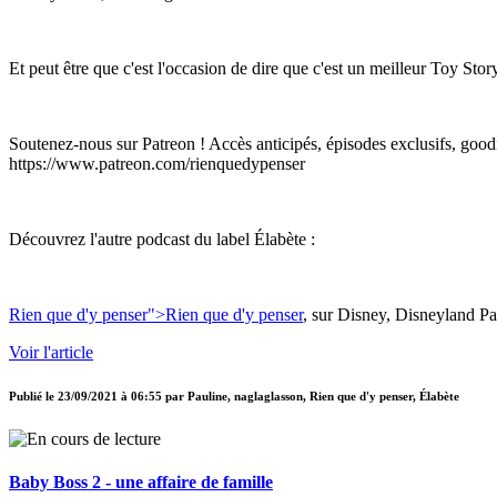
Et peut être que c'est l'occasion de dire que c'est un meilleur Toy Sto
Soutenez-nous sur Patreon ! Accès anticipés, épisodes exclusifs, goodi
https://www.patreon.com/rienquedypenser
Découvrez l'autre podcast du label Élabète :
Rien que d'y penser
">Rien que d'y penser
, sur Disney, Disneyland Par
Voir l'article
Publié le
23/09/2021 à 06:55
par
Pauline, naglaglasson, Rien que d'y penser, Élabète
Baby Boss 2 - une affaire de famille