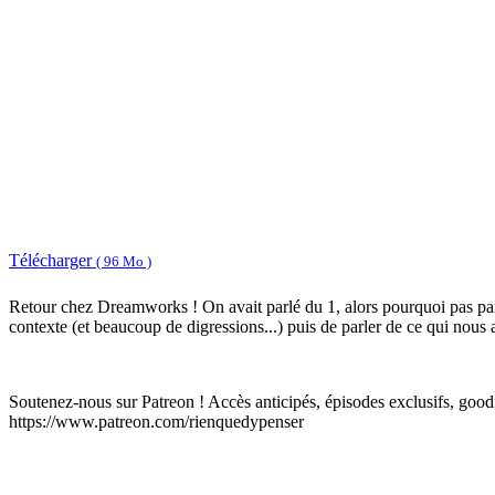
Télécharger
( 96 Mo )
Retour chez Dreamworks ! On avait parlé du 1, alors pourquoi pas parle
contexte (et beaucoup de digressions...) puis de parler de ce qui nou
Soutenez-nous sur Patreon ! Accès anticipés, épisodes exclusifs, goodi
https://www.patreon.com/rienquedypenser