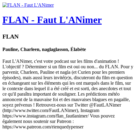
FLAN - Faut L'ANimer
FLAN
Pauline, Charleen, naglaglasson, Élabète
Faut L'ANimer, c'est votre podcast sur les films d'animation !
L'objectif ? Déterminer si un film est oui ou non... du FLAN. Pour y
parvenir, Charleen, Pauline et nagla (et Curien pour les premiers
épisodes), mais aussi leurs invité(e)s, discuteront du film en question
en échangeant sur les éléments qui les ont marqués dans le film, sur
le contexte dans lequel il a été créé et est sorti, des anecdotes et tout
ce qu'il paraîtra important de souligner. Les prédictions météo
annoncent de la mauvaise foi et des mauvaises blagues en pagaille,
soyez prévenus ! Retrouvez-nous sur Twitter @FautLANimer
(http://www.twitter.com/FautLANimer), Instagram
https://www.instagram.com/flan_fautlanimer/ Vous pouvez
également nous soutenir sur Patreon :
https://www.patreon.com/rienquedypenser