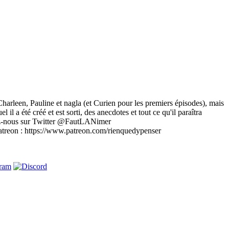
Charleen, Pauline et nagla (et Curien pour les premiers épisodes), mais
il a été créé et est sorti, des anecdotes et tout ce qu'il paraîtra
uvez-nous sur Twitter @FautLANimer
atreon : https://www.patreon.com/rienquedypenser