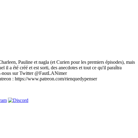
Charleen, Pauline et nagla (et Curien pour les premiers épisodes), mais
il a été créé et est sorti, des anecdotes et tout ce qu'il paraîtra
uvez-nous sur Twitter @FautLANimer
atreon : https://www.patreon.com/rienquedypenser