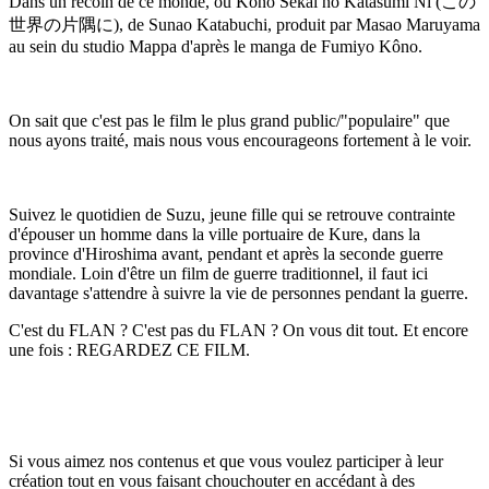
Dans un recoin de ce monde, ou Kono Sekai no Katasumi Ni (この
世界の片隅に), de Sunao Katabuchi, produit par Masao Maruyama
au sein du studio Mappa d'après le manga de Fumiyo Kôno.
On sait que c'est pas le film le plus grand public/"populaire" que
nous ayons traité, mais nous vous encourageons fortement à le voir.
Suivez le quotidien de Suzu, jeune fille qui se retrouve contrainte
d'épouser un homme dans la ville portuaire de Kure, dans la
province d'Hiroshima avant, pendant et après la seconde guerre
mondiale. Loin d'être un film de guerre traditionnel, il faut ici
davantage s'attendre à suivre la vie de personnes pendant la guerre.
C'est du FLAN ? C'est pas du FLAN ? On vous dit tout. Et encore
une fois : REGARDEZ CE FILM.
Si vous aimez nos contenus et que vous voulez participer à leur
création tout en vous faisant chouchouter en accédant à des