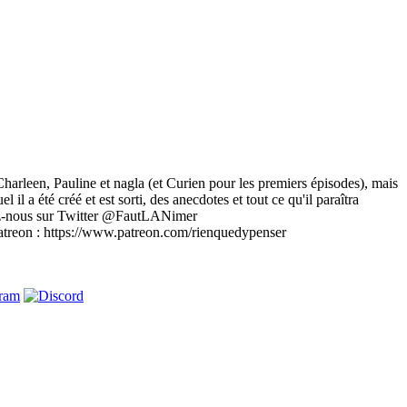
Charleen, Pauline et nagla (et Curien pour les premiers épisodes), mais
il a été créé et est sorti, des anecdotes et tout ce qu'il paraîtra
uvez-nous sur Twitter @FautLANimer
atreon : https://www.patreon.com/rienquedypenser