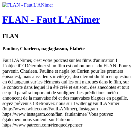
FLAN - Faut L'ANimer
FLAN
Pauline, Charleen, naglaglasson, Élabète
Faut L'ANimer, c'est votre podcast sur les films d'animation !
L'objectif ? Déterminer si un film est oui ou non... du FLAN. Pour y
parvenir, Charleen, Pauline et nagla (et Curien pour les premiers
épisodes), mais aussi leurs invité(e)s, discuteront du film en question
en échangeant sur les éléments qui les ont marqués dans le film, sur
le contexte dans lequel il a été créé et est sorti, des anecdotes et tout
ce qu'il paraîtra important de souligner. Les prédictions météo
annoncent de la mauvaise foi et des mauvaises blagues en pagaille,
soyez prévenus ! Retrouvez-nous sur Twitter @FautLANimer
(http://www.twitter.com/FautLANimer), Instagram
https://www.instagram.com/flan_fautlanimer/ Vous pouvez
également nous soutenir sur Patreon :
https://www.patreon.com/rienquedypenser