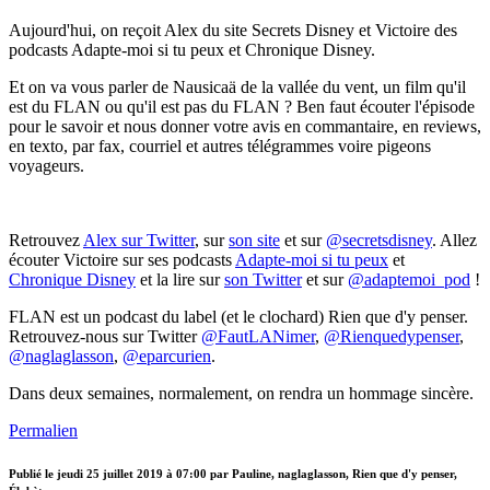
Aujourd'hui, on reçoit Alex du site Secrets Disney et Victoire des
podcasts Adapte-moi si tu peux et Chronique Disney.
Et on va vous parler de Nausicaä de la vallée du vent, un film qu'il
est du FLAN ou qu'il est pas du FLAN ? Ben faut écouter l'épisode
pour le savoir et nous donner votre avis en commantaire, en reviews,
en texto, par fax, courriel et autres télégrammes voire pigeons
voyageurs.
Retrouvez
Alex sur Twitter
, sur
son site
et sur
@secretsdisney
. Allez
écouter Victoire sur ses podcasts
Adapte-moi si tu peux
et
Chronique Disney
et la lire sur
son Twitter
et sur
@adaptemoi_pod
!
FLAN est un podcast du label (et le clochard) Rien que d'y penser.
Retrouvez-nous sur Twitter
@FautLANimer
,
@Rienquedypenser
,
@naglaglasson
,
@eparcurien
.
Dans deux semaines, normalement, on rendra un hommage sincère.
Permalien
Publié le
jeudi 25 juillet 2019 à 07:00
par Pauline, naglaglasson, Rien que d'y penser,